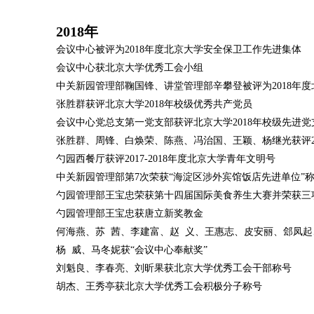
2018年
会议中心被评为2018年度北京大学安全保卫工作先进集体
会议中心获北京大学优秀工会小组
中关新园管理部鞠国锋、讲堂管理部辛攀登被评为2018年
张胜群获评北京大学2018年校级优秀共产党员
会议中心党总支第一党支部获评北京大学2018年校级先进党
张胜群、
周锋、
白焕荣、陈燕、冯治国、王颖、杨继光获评
勺园西餐厅获评2017-2018年度北京大学青年文明号
中关新园管理部第7次荣获“海淀区涉外宾馆饭店先进单位”
勺园管理部王宝忠荣获第十四届国际美食养生大赛并荣获三
勺园管理部王宝忠获唐立新奖教金
何海燕、苏 茜、李建富、赵 义、王惠志、皮安丽、郐凤起
杨 威、马冬妮获“
会议中心奉献奖
”
刘魁良、李春亮、刘昕果获北京大学优秀工会干部称号
胡杰、王秀亭获北京大学优秀工会积极分子称号