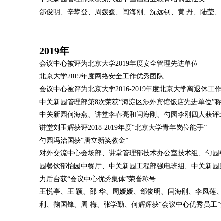
郐俊明、辛攀登、周媛媛、闫海刚、沈远钊、黄 丹、陆莹、
2019年
会议中心被评为北京大学2019年度安全管理先进单位
北京大学2019年度网络安全工作优秀团队
会议中心被评为北京大学2016-2019年度北京大学离退休工
中关新园管理部第8次荣获“海淀区涉外宾馆饭店先进单位”
中关新园何海燕、讲堂李春亮和闫海刚、勺园李刚四人获评北
讲堂刘玉辉获评2018-2019年度“北京大学青年岗位能手”
勺园冯治国获“唐立新奖教金”
对外交流中心会场部、讲堂管理部技术办公室技术组、勺园
园餐饮部怡园中餐厅、中关新园工程部强电班组、中关新园
力后台获“
会议中心优秀集体
”荣誉称号
王悦亭、王 颖、邵 华、周媛媛、郐俊明、闫海刚、李凤莲
利、鞠国锋、周 梅、张学勤、何辉辉获“
会议中心优秀员工