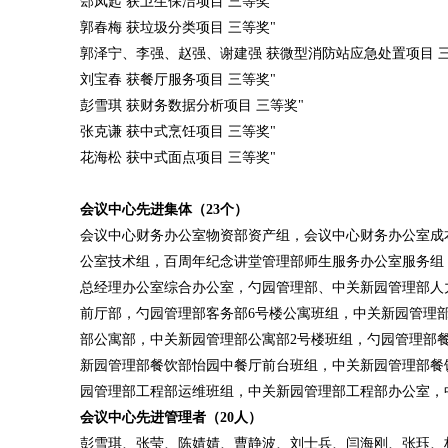
郐凤起 获卫生保洁项目 三等奖"
郭春梅 获垃圾分类项目 三等奖"
郭泽宁、李强、赵强、谢建强 获微型消防站应急处置项目 
刘宝春 获餐厅服务项目 三等奖"
彭雪琪 获财务数据分析项目 三等奖"
张克谦 获中式烹饪项目 三等奖"
花海松 获中式面点项目 三等奖"
会议中心先进集体（23个）
会议中心财务办公室物资部资产组，会议中心财务办公室成
公室技术组，百周年纪念讲堂管理部师生服务办公室服务组
总经理办公室综合办公室，勺园管理部、中关新园管理部人
前厅部，勺园管理部客务部6号楼公寓班组，中关新园管理
部公寓部，中关新园管理部公寓部2号楼班组，勺园管理部
新园管理部餐饮部怡园中餐厅前台班组，中关新园管理部餐
园管理部工程部运维班组，中关新园管理部工程部办公室，
会议中心先进管理者（20人）
彭雪琪、张莹、陈婧婧、曹静波、刘士兵、闫海刚、张珏、