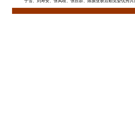
于雪、刘寿安、张凤歧、张胜群、陈振亚获后勤党委优秀共