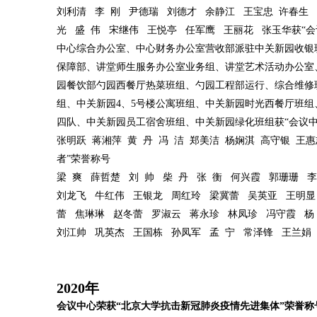
刘利清 李 刚 尹德瑞 刘德才 余静江 王宝忠 许春生
光 盛 伟 宋继伟 王悦亭 任军鹰 王丽花 张玉华获“会
中心综合办公室、中心财务办公室营收部派驻中关新园收银
保障部、讲堂师生服务办公室业务组、讲堂艺术活动办公室
园餐饮部勺园西餐厅热菜班组、勺园工程部运行、综合维修
组、中关新园4、5号楼公寓班组、中关新园时光西餐厅班
四队、中关新园员工宿舍班组、中关新园绿化班组获“会议中
张明跃 蒋湘萍 黄 丹 冯 洁 郑美洁 杨娴淇 高守银 王惠
者”荣誉称号
梁 爽 薛哲楚 刘 帅 柴 丹 张 衡 何兴霞 郭珊珊 
刘龙飞 牛红伟 王银龙 周红玲 梁冀蕾 吴英亚 王明显
蕾 焦琳琳 赵冬蕾 罗淑云 蒋永珍 林凤珍 冯守霞 杨
刘江帅 巩英杰 王国栋 孙凤军 孟 宁 常泽锋 王兰娟
2020年
会议中心荣获“北京大学抗击新冠肺炎疫情先进集体”荣誉称