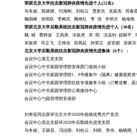
荣获北京大学抗击新冠肺炎疫情先进个人(22名):
马冬妮、陈婧婧、闫海刚、刘桂云 贾新光 吴延杰 苟春
鞠国峰 张明跃 李树武 陶艳红 李 强 辛明月 杨海艳
荣获北京大学后勤系统抗击新冠肺炎疫情先进个人（30名）
魏 斌 曹静波 王风燕 冷振虎 宋 阳 沈远钊 赵丽平 
宋振英 司立飞 王炜佳 郐凤起 孙荣立 皮安丽 张家宗
北京大学后勤系统抗击新冠肺炎疫情先进集体（6个）：
会议中心第五党支部
会议中心中关新园管理部安保西门值岗小组
会议中心中关新园管理部1、9号楼集中（隔离）健康观察房
会议中心中关新园管理部抗疫专项服务小组（订餐送餐、蔬
会议中心中关新园管理部公寓接待中心
会议中心勺园管理部安保部
刘寿安同志获评北京大学2020年校级优秀共产党员
会议中心党总支获评2020年后勤级先进党支部
马冬妮、王丽花、冯治国、刘桂云、刘晴、李伶、杨晓雨、董