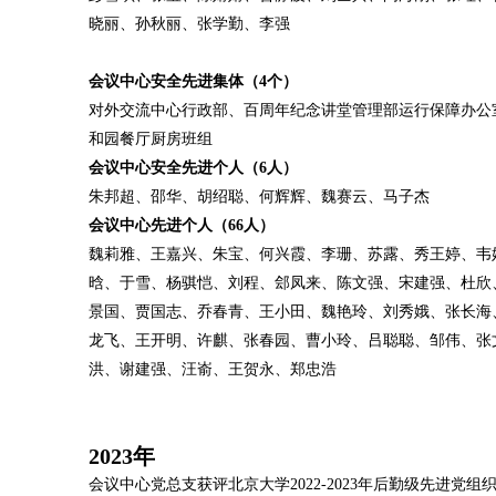
晓丽、孙秋丽、张学勤、李强
会议中心安全先进集体（4个）
对外交流中心行政部、百周年纪念讲堂管理部运行保障办公
和园餐厅厨房班组
会议中心安全先进个人（6人）
朱邦超、邵华、胡绍聪、何辉辉、魏赛云、马子杰
会议中心先进个人（66人）
魏莉雅、王嘉兴、朱宝、何兴霞、李珊、苏露、秀王婷、韦
晗、于雪、杨骐恺、刘程、郐凤来、陈文强、宋建强、杜欣
景国、贾国志、乔春青、王小田、魏艳玲、刘秀娥、张长海
龙飞、王开明、许麒、张春园、曹小玲、吕聪聪、邹伟、张
洪、谢建强、汪嵛、王贺永、郑忠浩
2023
年
会议中心党总支获评北京大学2022-2023年后勤级先进党组