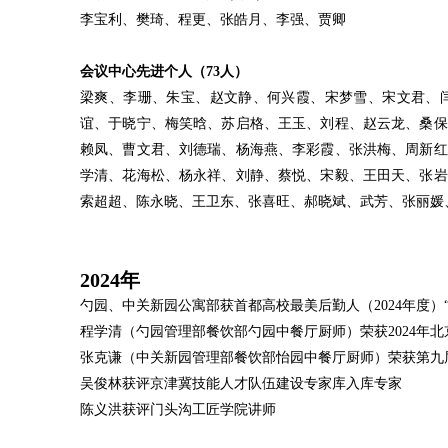
李宝利、樊琦、程更、张皓月、李强、贾卿
会议中心先进个人（73人）
梁爽、李珊、朱宝、赵文静、何兴霞、宋梦雪、宋文君、
谊、于晓宁、梅笑晗、苏启格、王玉、刘程、赵云龙、桑保
赖凤、曹文君、刘德瑞、杨海燕、李彩霞、张洪梅、周新红
学清、花海松、杨永祥、刘静、蔡悦、宋毅、王田天、张岩
索超超、陈永晓、王卫东、张喜旺、郝晓斌、武芳、张丽媛
2024
年
勺园、中关新园公寓部获首都高校最美后勤人（2024年度）
程学清（勺园管理部餐饮部勺园中餐厅厨师）荣获2024年
张克谦（中关新园管理部餐饮部怡园中餐厅厨师）荣获第九
吴俊林获评京津冀技能人才队伍建设专家库入库专家
陈义洪获评门头沟工匠学院讲师