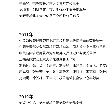
辛攀登、韦静霞获北京大学青年岗位能手
史增明、刘魁良获北京大学优秀工会干部称号
刘昕果获北京大学优秀工会积极分子称号
2011年
中关新园管理部荣获北京高校后勤先进接待单位荣誉称号
勺园管理部总务部司机班司机李连山同志获北京市高校后勤
中关新园管理部获海淀区境外人员登记服务优秀单位
王锡茂同志获北京大学先进党务工作者
刘魁良、张 英、李建京、刘美玲、张建国、李春宏、赵立
郭凤菊、张桂芳、吴 兵、葛传莲、张顺娟、李惠蓉、张长
史增明、徐兴栋、王岩松、杨翠莲荣获会议中心奉献奖
2010年
会议中心第二党支部获后勤党委先进党支部