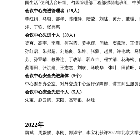
+
园生活
便利店台班组、勺园管理部工程部强弱电班组、中关
会议中心先进管理者（19人）
李红娟、马璐、邵华、陈维静、陆莹、刘述、黄丹、董理、
洋、丁轶、张兴惠
会议中心先进个人（59人）
梁爽、高宇、李珊、何兴霞、姜艳辉、闫敏、窦燕琦、王潇
孙红启、朱邦超、刘魁良、朱坤、张蒙、赵晨、许艳武、马
芳、孙亚晴、赖香连、丁改珍、郭垚垚、程学清、花海松、
蔡雨田、张洪建、王志杰、刘欢、马晓华、张叶、田苗旺、
会议中心安全先进集体（5个）
中心财务办公室、对外交流中心运行保障部、讲堂师生服务
会议中心安全先进个人（5人）
朱宝、赵云腾、宋阳、高守银、林峰
2022
年
魏斌、周媛媛、李刚、郭泽宁、李宝利获评2022年北京大