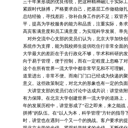
三十年来形成的优良传统，把这种精神融汇于实际工
紧跟时代脉搏，严格要求自己，把基层工作做稳做扎
总结经验，寻找差距，弥补自身工作的不足；双管齐
平，提高为学校服务的能力和品质，注重实际，务求
高宾客满意度和员工满意度，为实现科学发展、率
对外交流中心支部的党员们认为，北京大学加快创
系统作为支撑，能为我校师生提供吃住行非常全面的
大学最大的差距在于去行政化不够，学术和科研的发
向于易于管理，便于控制，而在一定程度上忽略了对
这个在所有世界一流大学中都非常罕见和不可理解。
道里进出，非常不便。而南门门口已经成为快递的聚
意义。这些政策制定，对北大的形象也有一定的负面
大讲堂支部的党员们在讨论中达成共识：讲堂依附
有力保障。在北京大学创建世界一流大学的道路上，
年的发展历程中，讲堂形成了“召之即来，来之能战
拼搏”的队伍。在“以人为本，科学管理”方针的指导
时，讲堂也在遇到一个又一个的挑战。客户要求的提
跟北京大学的步伐，紧跟科学技术的步伐，不断优化