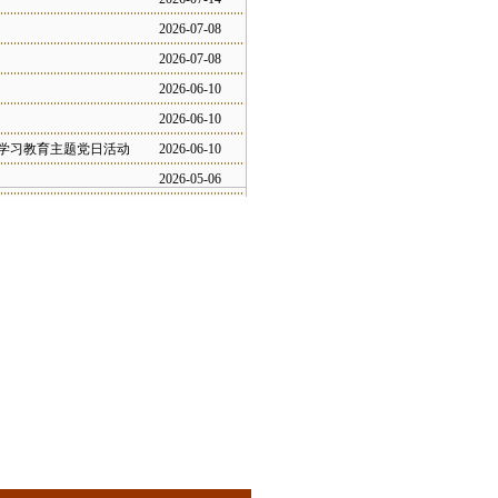
2026-07-08
2026-07-08
2026-06-10
2026-06-10
学习教育主题党日活动
2026-06-10
2026-05-06