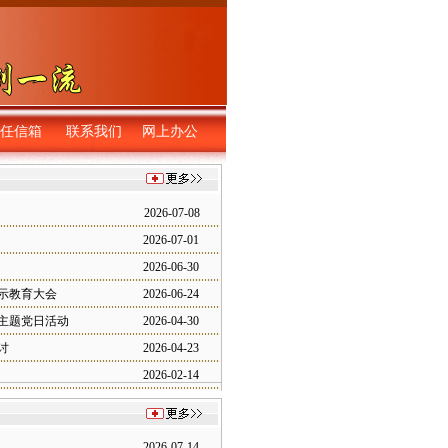
任信箱
联系我们
网上办公
2026-07-08
2026-07-01
2026-06-30
示教育大会
2026-06-24
主题党日活动
2026-04-30
讨
2026-04-23
2026-02-14
2026-07-14