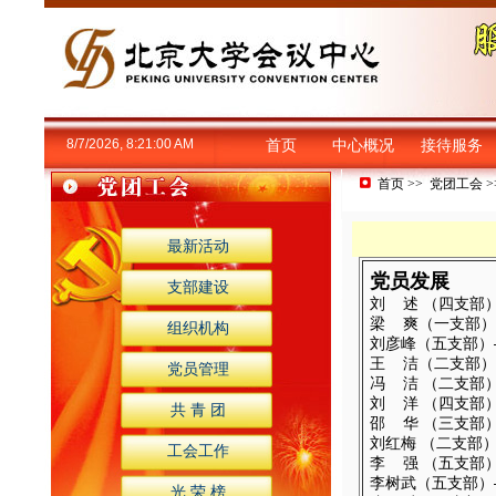
8/7/2026, 8:21:00 AM
首页
中心概况
接待服务
首页
>>
党团工会
>
最新活动
党员发展
支部建设
刘
述
（四支部）—
梁
爽
（一支部）—
组织机构
刘彦峰（五支部）—
王
洁（二支部）—
党员管理
冯
洁 （二支部）
刘 洋 （四支部）
共 青 团
邵 华 （三支部）—
刘红梅 （二支部）—
工会工作
李
强 （五支部）
李树武（五支部）—
光 荣 榜