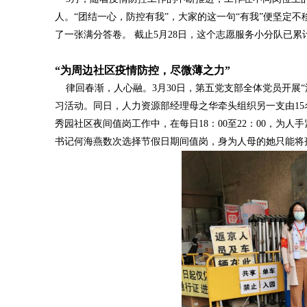
人。“团结一心，防控有我”，大家的这一句“有我”便坚定
了一张满分答卷。 截止5月28日，这个志愿服务小分队已累计夜
“为周边社区疫情防控，尽微薄之力”
律回春渐，人心融。3月30日，第五党支部全体党员开展“
习活动。同日，人力资源部经理母之华牵头组织另一支由1
秀园社区夜间值岗工作中，在每日18：00至22：00，为
书记何海燕数次选择节假日期间值岗，身为人母的她只能将