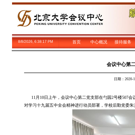
8/8/2026, 6:38:17 PM
首页
中心概况
接待服务
会议中心第
日期：2020
11月10日上午，会议中心第二党支部在勺园2号楼507
对学习十九届五中全会精神进行动员部署，学校后勤党委朱