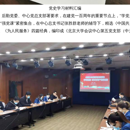
党史学习材料汇编
勤党委、中心党总支部署要求，在建党一百周年的重要节点上，“学党
”与“强党课”紧密集合，在中心总支书记张胜群老师的辅导下，精选《中国
、《为人民服务》四篇经典，编印成《北京大学会议中心第五党支部（中关