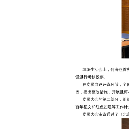
组织生活会上，何海燕首先向
设进行考核投票。
在党员自述评议环节，全体党
因，提出整改措施，开展批评
党员大会的第二部分，组织委
百年征文和红色团建等工作计
党员大会审议通过了《北京