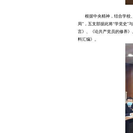
根据中央精神，结合学校、后
局”，五支部据此将“学党史
言》、《论共产党员的修养》
料汇编》。