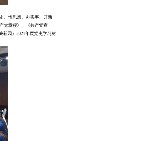
史、悟思想、办实事、开新
共产党章程》、《共产党宣
新园）2021年度党史学习材