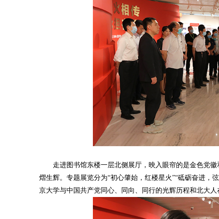
走进图书馆东楼一层北侧展厅，映入眼帘的是金色党徽和
熠生辉。专题展览分为“初心肇始，红楼星火”“砥砺奋进，
京大学与中国共产党同心、同向、同行的光辉历程和北大人