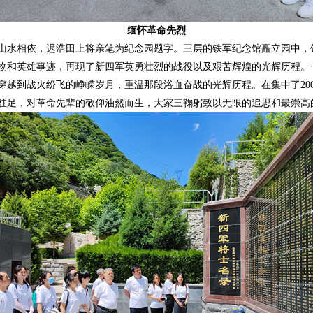
缅怀革命先烈
水相依，迟浩田上将亲笔为纪念园题字。三层的铁军纪念馆矗立园中，
物和英雄事迹，再现了新四军英勇壮烈的战役以及艰苦辉煌的光辉历程。
穿越到战火纷飞的峥嵘岁月，重温那段浴血奋战的光辉历程。在集中了20
驻足，对革命先辈的敬仰油然而生，大家三鞠躬致以无限的追思和最崇高