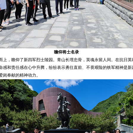
瞻仰将士名录
上，瞻仰了新四军烈士陵园。青山长埋忠骨，英魂永留人间。在抗日英
命感和责任感在心中升腾，纷纷表示勇往直前、不畏艰险的铁军精神是新
爱岗奉献的精神动力。