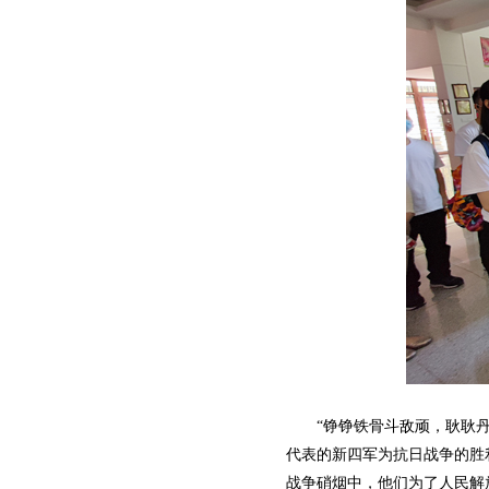
“铮铮铁骨斗敌顽，耿耿丹心
代表的新四军为抗日战争的胜
战争硝烟中，他们为了人民解