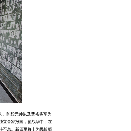
志、陈毅元帅以及粟裕将军为
独立舍家报国，征战华中；在
斗不息。新四军将士为民族振