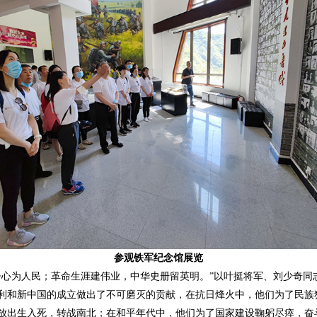
参观铁军纪念馆展览
为人民；革命生涯建伟业，中华史册留英明。”以叶挺将军、刘少奇同
利和新中国的成立做出了不可磨灭的贡献，在抗日烽火中，他们为了民族
放出生入死，转战南北；在和平年代中，他们为了国家建设鞠躬尽瘁，奋