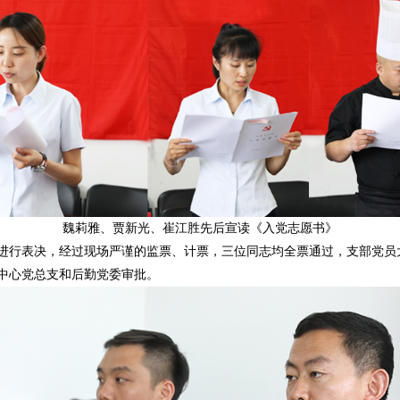
魏莉雅、贾新光、崔江胜先后宣读《入党志愿书》
行表决，经过现场严谨的监票、计票，三位同志均全票通过，支部党员
中心党总支和后勤党委审批。