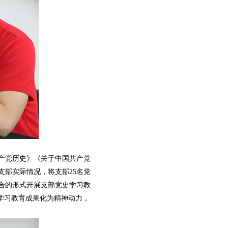
产党历史》《关于中国共产党
部实际情况，将支部25名党
合的形式开展支部党史学习教
学习教育成果化为精神动力，