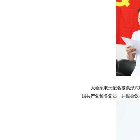
大会采取无记名投票形式进
国共产党预备党员，并报会议