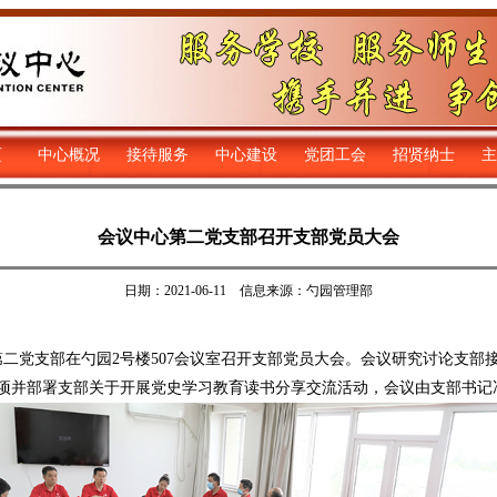
页
中心概况
接待服务
中心建设
党团工会
招贤纳士
主
会议中心第二党支部召开支部党员大会
日期：2021-06-11 信息来源：勺园管理部
二党支部在勺园2号楼507会议室召开支部党员大会。会议研究讨论支部
项并部署支部关于开展党史学习教育读书分享交流活动，会议由支部书记