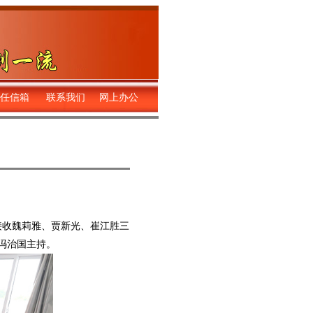
任信箱
联系我们
网上办公
接收魏莉雅、贾新光、崔江胜三
冯治国主持。