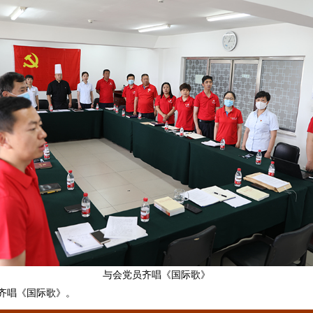
与会党员齐唱《国际歌》
唱《国际歌》。