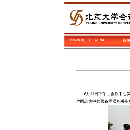
8/9/2026, 1:21:33 PM
首
6月11日下午，会议中心第
位同志为中共预备党员相关事