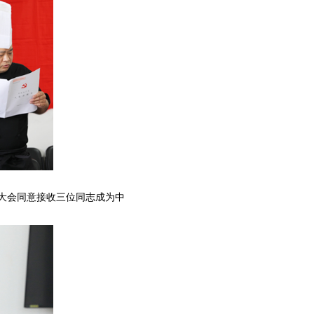
大会同意接收三位同志成为中