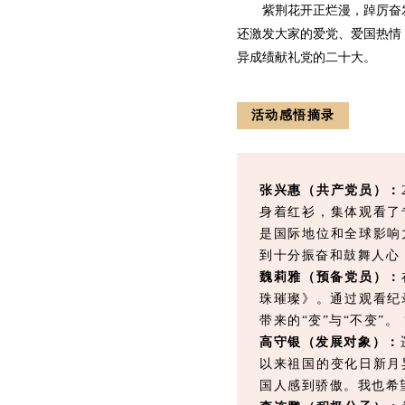
紫荆花开正烂漫，踔厉奋发
还激发大家的爱党、爱国热情
异成绩献礼党的二十大。
活动感悟摘录
张兴惠（共产党员）：
身着红衫，集体观看了
是国际地位和全球影响
到十分振奋和鼓舞人心
魏莉雅（预备党员）：
珠璀璨》。通过观看纪
带来的“变”与“不变”
高守银（发展对象）：
以来祖国的变化日新月
国人感到骄傲。我也希