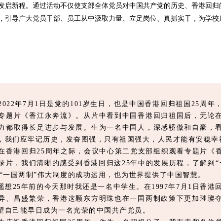
启新程。通过活动不仅使支部全体党员对中国共产党的历史、香港回归
，引导广大党员干部、员工从中汲取力量、立足岗位、真抓实干，为学校
2022年7月1日是党的101岁生日，也是中国香港回归祖国25周
专题片《香江永奔流》。从片中看到中国香港回归祖国后，无论
力都取得长足进步与发展。生为一名中国人，深感骄傲和自豪，
，我们应牢记历史，发奋图强，只有祖国强大，人民才能有安稳幸
在香港回归25周年之际，会议中心第二党支部组织观看专题片《
录片，我们清晰的感受到香港回归这25年中的发展历程，了解到“
。 “一国两制”伟大制度的成功运用，也为世界提供了中国智慧。
遥想25年前的今天那时我还是一名中学生。在1997年7月1日香港
异、昌盛繁荣，香港这颗东方明珠也在一国两制政策下更加璀璨
望自己能早日成为一名光荣的中国共产党员。