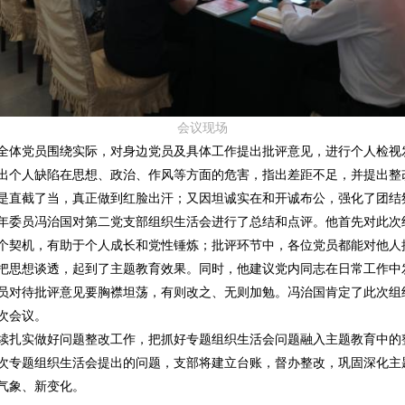
会议现场
体党员围绕实际，对身边党员及具体工作提出批评意见，进行个人检视
出个人缺陷在思想、政治、作风等方面的危害，指出差距不足，并提出整
是直截了当，真正做到红脸出汗；又因坦诚实在和开诚布公，强化了团结
委员冯治国对第二党支部组织生活会进行了总结和点评。他首先对此次
个契机，有助于个人成长和党性锤炼；批评环节中，各位党员都能对他人
把思想谈透，起到了主题教育效果。同时，他建议党内同志在日常工作中
员对待批评意见要胸襟坦荡，有则改之、无则加勉。冯治国肯定了此次组
次会议。
扎实做好问题整改工作，把抓好专题组织生活会问题融入主题教育中的
次专题组织生活会提出的问题，支部将建立台账，督办整改，巩固深化主
气象、新变化。