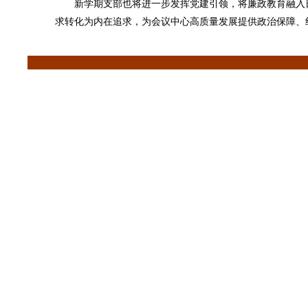
新学期支部也将进一步发挥党建引领，将廉政教育融入日
求转化为内在追求，为会议中心高质量发展提供政治保障、