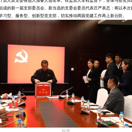
计票人及支委候选人预备人选名单。在监票人全程监督下，全体与会党员
组成的新一届支部委员会。新当选的支委会委员代表庄严表态：将以本次
学习型、服务型、创新型党支部，切实推动两园党建工作再上新台阶。
投票