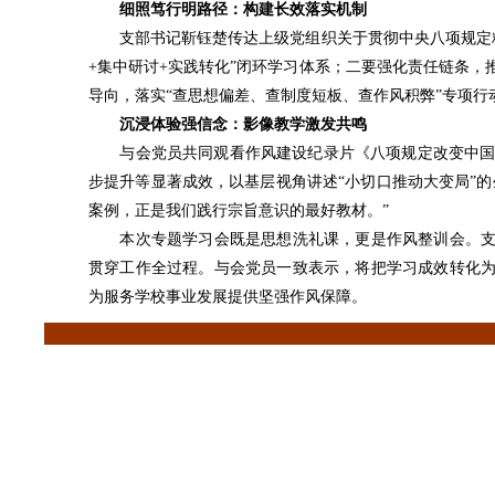
细照笃行明路径：构建长效落实机制
支部书记靳钰楚传达上级党组织关于贯彻中央八项规定精
+集中研讨+实践转化”闭环学习体系；二要强化责任链条，
导向，落实“查思想偏差、查制度短板、查作风积弊”专项
沉浸体验强信念：影像教学激发共鸣
与会党员共同观看作风建设纪录片《八项规定改变中国》
步提升等显著成效，以基层视角讲述“小切口推动大变局”的
案例，正是我们践行宗旨意识的最好教材。”
本次专题学习会既是思想洗礼课，更是作风整训会。支部将
贯穿工作全过程。与会党员一致表示，将把学习成效转化为
为服务学校事业发展提供坚强作风保障。