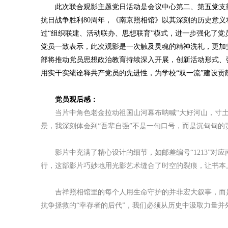
此次联合观影主题党日活动是会议中心第二、第五党支部
抗日战争胜利80周年，《南京照相馆》以其深刻的历史意
过“组织联建、活动联办、思想联育”模式，进一步强化了
党员一致表示，此次观影是一次触及灵魂的精神洗礼，更加
部将推动党员思想政治教育持续深入开展，创新活动形式、
用实干实绩诠释共产党员的先进性，为学校“双一流”建设贡
党员观后感：
当片中角色老金拉动祖国山河幕布呐喊“大好河山，寸
景，我深刻体会到“吾辈自强”不是一句口号，而是沉甸甸的
影片中充满了精心设计的细节，如邮差编号“1213”对应南京
行，这部影片巧妙地用光影艺术缝合了时空的裂痕，让书本
吉祥照相馆里的每个人用生命守护的并非宏大叙事，而是让
抗争拯救的“幸存者的后代”，我们必须从历史中汲取力量