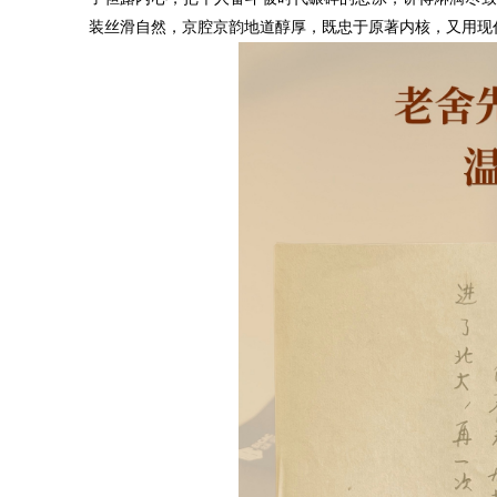
装丝滑自然，京腔京韵地道醇厚，既忠于原著内核，又用现