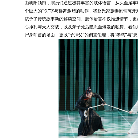
由胡阳领衔，演员们通过极其丰富的肢体语言，从头至尾牢
个巨大的“杀”字与群舞激烈的动作，将赵氏家族惨剧铺陈
赋予了传统故事新的解读空间。肢体语言不仅推进情节，更
心挣扎与天人交战，以及亲子死后隐忍至爆发的独舞。看似
尸身叩首的场面，更以“子拜父”的倒置伦理，将“孝慈”与“