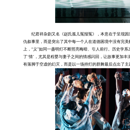
纪君祥杂剧又名《赵氏孤儿冤报冤》，本意在于呈现因
仇叙事里，而是突出了其中每一个人在道德困境中没有完美
上，“义”如同一盏明灯不断照亮晦暗、引人前行。历史学系2
了‘情’，尤其是程婴与妻子之间的情感闪回，让故事更加丰
有落脚于空虚的幻灭，而是以一场持灯的群舞最后点出了主