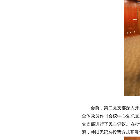
会前，第二党支部深入开
全体党员作《会议中心党总支2
党支部进行了民主评议。在批
源，并以无记名投票方式开展