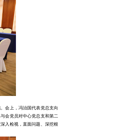
础。会上，冯治国代表党总支向
全体与会党员对中心党总支和第二
度深入检视，直面问题、深挖根