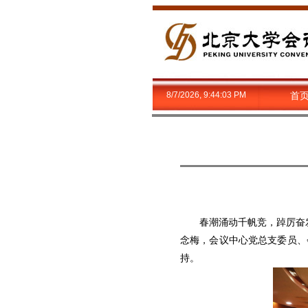
8/7/2026, 9:44:04 PM
首
春潮涌动千帆竞，踔厉奋
念梅，会议中心党总支委员、
持。