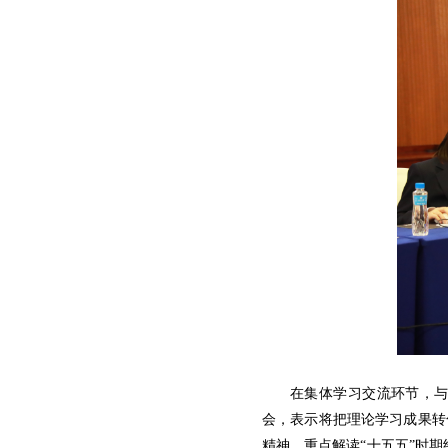
在集体学习交流环节，与
会，表示将把理论学习成果转
精神，重点解读“十五五”时