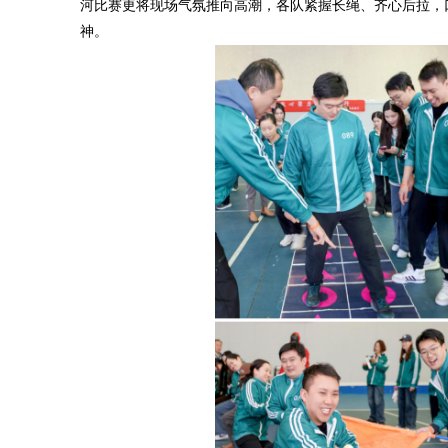
河比赛更将现场气氛推向高潮，各队紧握长绳、齐心后拉，
神。