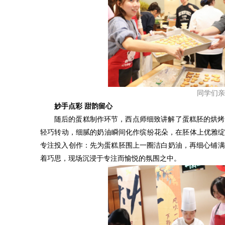
同学们亲
妙手点彩 甜韵留心
随后的蛋糕制作环节，西点师细致讲解了蛋糕胚的烘烤
轻巧转动，细腻的奶油瞬间化作缤纷花朵，在胚体上优雅绽
专注投入创作：先为蛋糕胚围上一圈洁白奶油，再细心铺满
着巧思，现场沉浸于专注而愉悦的氛围之中。