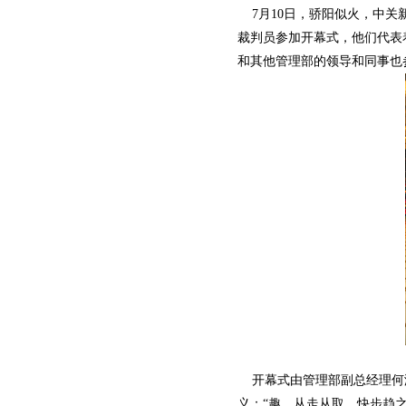
7月10日，骄阳似火，中关
裁判员参加开幕式，他们代表
和其他管理部的领导和同事也
开幕式由管理部副总经理何海
义：“趣，从走从取。快步趋