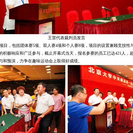
王雷代表裁判员发言
项目，包括团体赛5项、双人赛4项和个人赛8项，项目的设置兼顾竞技性
的积极响应和广泛参与，截止开幕式当天，报名参赛的员工已达421人，
习和预演，力争在趣味运动会上取得好成绩。