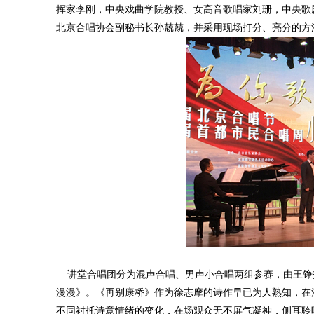
挥家李刚，中央戏曲学院教授、女高音歌唱家刘珊，中央歌
北京合唱协会副秘书长孙兢兢，并采用现场打分、亮分的方
讲堂合唱团分为混声合唱、男声小合唱两组参赛，由王铮指挥，分
漫漫》。《再别康桥》作为徐志摩的诗作早已为人熟知，在
不同衬托诗意情绪的变化，在场观众无不屏气凝神，侧耳聆听。《S