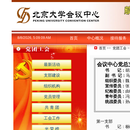
8/8/2026, 5:09:10 AM
首页
中心概况
接待服务
首页
>>
党团工会
>
会议中心党总
最新活动
书 记：
胡
支部建设
副 书 记：
马
组织委员：
魏
宣传委员：
张
组织机构
纪检委员：
由
青年委员：
冯
党员管理
统战委员：
孙
共 青 团
工会工作
第一支部
书 记：杨晓雨
光 荣 榜