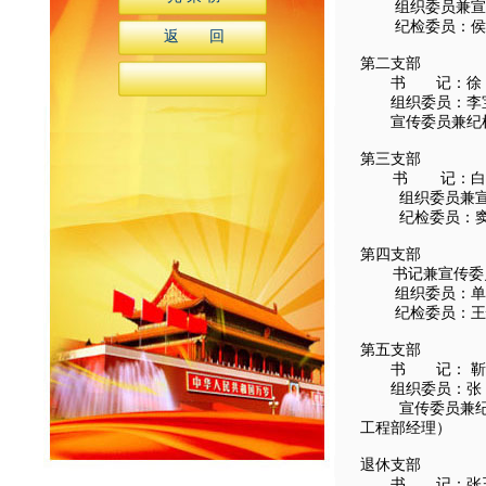
组织委员兼宣传
纪检委员：侯金
返 回
第二支部
书 记：徐 蕾
组织委员：李宝
宣传委员兼纪检
第三支部
书 记：白丹丹
组织委员兼宣传
纪检委员：窦燕
第四支部
书记兼宣传委员
组织委员：单 
纪检委员：王悦
第五支部
书 记： 靳钰
组织委员：张 
宣传委员兼纪检
工程部经理）
退休支部
书 记：张