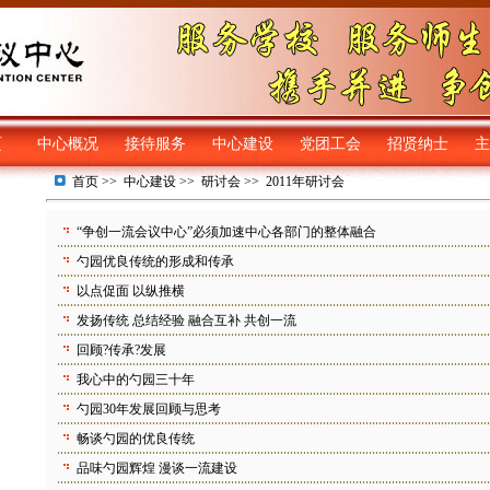
页
中心概况
接待服务
中心建设
党团工会
招贤纳士
主
首页
>>
中心建设
>>
研讨会
>>
2011年研讨会
“争创一流会议中心”必须加速中心各部门的整体融合
勺园优良传统的形成和传承
以点促面 以纵推横
发扬传统 总结经验 融合互补 共创一流
回顾?传承?发展
我心中的勺园三十年
勺园30年发展回顾与思考
畅谈勺园的优良传统
品味勺园辉煌 漫谈一流建设