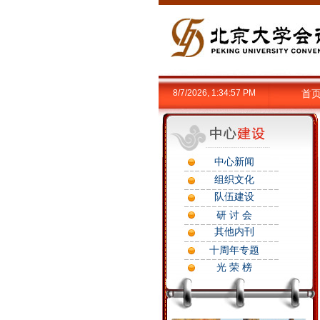
8/7/2026, 1:34:57 PM
首
中心新闻
组织文化
队伍建设
研 讨 会
其他内刊
十周年专题
光 荣 榜