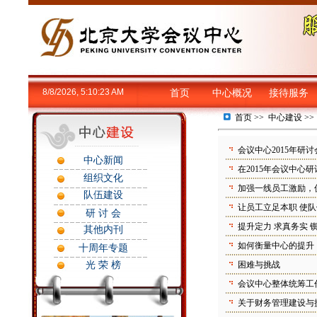
8/8/2026, 5:10:23 AM
首页
中心概况
接待服务
首页
>>
中心建设
>
会议中心2015年研
中心新闻
在2015年会议中心
组织文化
加强一线员工激励，
队伍建设
让员工立足本职 使
研 讨 会
提升定力 求真务实 
其他内刊
如何衡量中心的提升
十周年专题
光 荣 榜
困难与挑战
会议中心整体统筹工
关于财务管理建设与