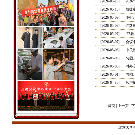
[2026-05-13]
20
[2026-05-13]
情暖
[2026-05-09]
“同
[2026-05-07]
讲堂
[2026-05-07]
“话
[2026-05-07]
会议
[2026-05-06]
中关
[2026-05-06]
勺园
[2026-05-06]
对外
[2026-05-01]
勺园
[2026-04-30]
歌声
首页 |
上一页 |
下
北京大学