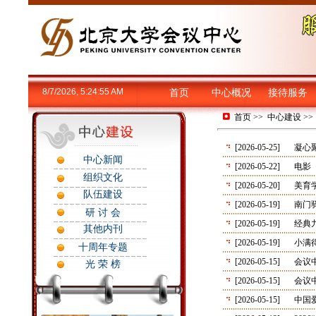
8/7/2026, 5:24:55 AM
首页
中心概况
接待服务
首页
>>
中心建设
>
[2026-05-25]
凝心
中心新闻
[2026-05-22]
电影
组织文化
[2026-05-20]
美育
队伍建设
[2026-05-19]
南门
研 讨 会
[2026-05-19]
经典
其他内刊
[2026-05-19]
小满
十周年专题
[2026-05-15]
会议
光 荣 榜
[2026-05-15]
会议
[2026-05-15]
中国